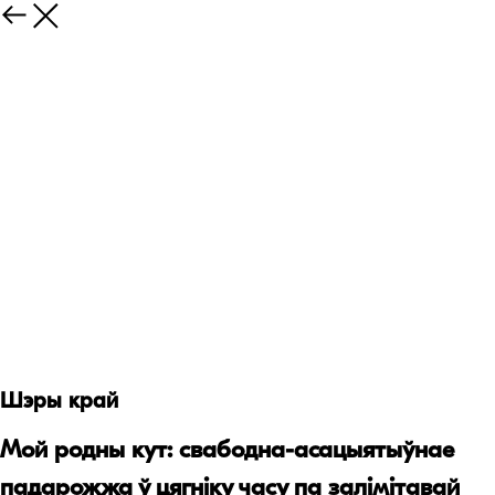
Шэры край
Мой родны кут: свабодна-асацыятыўнае
падарожжа ў цягніку часу па залімітавай