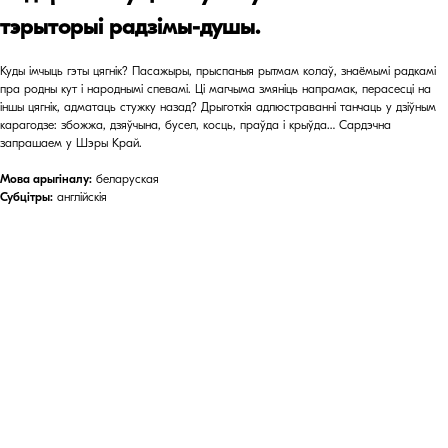
тэрыторыі радзімы-душы.
Куды імчыць гэты цягнік? Пасажыры, прыспаныя рытмам колаў, знаёмымі радкамі
пра родны кут і народнымі спевамі. Ці магчыма змяніць напрамак, перасесці на
іншы цягнік, адматаць стужку назад? Дрыготкія адлюстраванні танчаць у дзіўным
карагодзе: збожжа, дзяўчына, бусел, косць, праўда і крыўда… Сардэчна
запрашаем у Шэры Край.
Мова арыгіналу:
беларуская
Субцітры:
англійскія