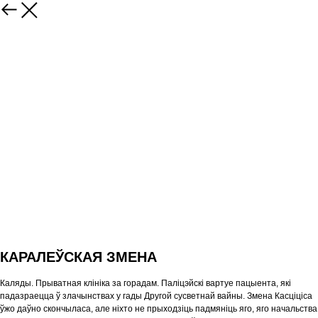
КАРАЛЕЎСКАЯ ЗМЕНА
Каляды. Прыватная клініка за горадам. Паліцэйскі вартуе пацыента, які
падазраецца ў злачынствах у гады Другой сусветнай вайны. Змена Касціціса
ўжо даўно скончыласа, але ніхто не прыходзіць падмяніць яго, яго начальства