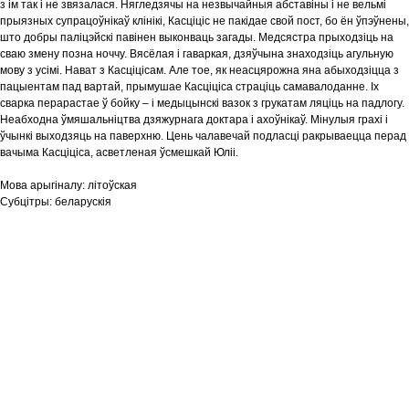
з ім так і не звязалася. Нягледзячы на незвычайныя абставіны і не вельмі
прыязных супрацоўнікаў клінікі, Касціціс не пакідае свой пост, бо ён ўпэўнены,
што добры паліцэйскі павінен выконваць загады. Медсястра прыходзіць на
сваю змену позна ноччу. Вясёлая і гаваркая, дзяўчына знаходзіць агульную
мову з усімі. Нават з Касціцісам. Але тое, як неасцярожна яна абыходзіцца з
пацыентам пад вартай, прымушае Касціціса страціць самавалоданне. Іх
сварка перарастае ў бойку – і медыцынскі вазок з грукатам ляціць на падлогу.
Неабходна ўмяшальніцтва дзяжурнага доктара і ахоўнікаў. Мінулыя грахі і
ўчынкі выходзяць на паверхню. Цень чалавечай подласці ракрываецца перад
вачыма Касціціса, асветленая ўсмешкай Юліі.
Мова арыгіналу:
літоўская
Субцітры:
беларускія