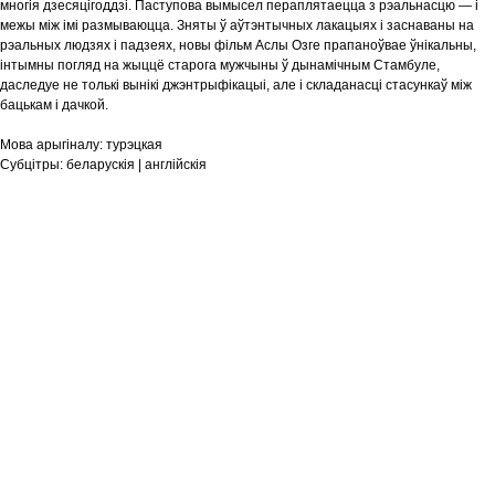
многія дзесяцігоддзі. Паступова вымысел пераплятаецца з рэальнасцю — і
межы між імі размываюцца. Зняты ў аўтэнтычных лакацыях і заснаваны на
рэальных людзях і падзеях, новы фільм Аслы Озге прапаноўвае ўнікальны,
інтымны погляд на жыццё старога мужчыны ў дынамічным Стамбуле,
даследуе не толькі вынікі джэнтрыфікацыі, але і складанасці стасункаў між
бацькам і дачкой.
Мова арыгіналу:
турэцкая
Субцітры:
беларускія | англійскія