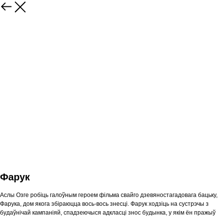
Фарук
Аслы Озге робіць галоўным героем фільма свайго дзевяностагадовага бацьку,
Фарука, дом якога збіраюцца вось-вось знесці. Фарук ходзіць на сустрэчы з
будаўнічай кампаніяй, спадзеючыся адкласці знос будынка, у якім ён пражыў