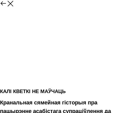
КАЛІ КВЕТКІ НЕ МАЎЧАЦЬ
Кранальная сямейная гісторыя пра
пашырэнне асабістага супраціўлення да