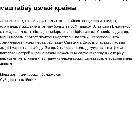
маштабаў цэлай краіны
Лета 2020 года. У Беларусі толькі што прайшлі прэзідэнцкія выбары,
Аляксандр Лукашэнка атрымаў больш за 80% галасоў. Апазіцыя і Еўрапейскі
саюз аднагалосна абвясцілі выбары сфальсіфікаванымі. Спробы задушыць
мірны масавы пратэст гвалтам і жорсткасць палітычных рэпрэсій, што
зраўнялася з часамі перад распадам Савецкага Саюза, спарадзілі новыя
акцыі і маршы за свабоду. Эмацыйны чорна-белы дакументальны фільм
паказвае настрой у краіне вачамі некалькіх беларускіх сем'яў, чыю веру ў
перамены не зламалі ні 27 гадоў лукашэнкаўскай дыктатуры, ні траўматычны
досвед.
Мова арыгіналу:
руская, беларуская
Субцітры:
англійскія*