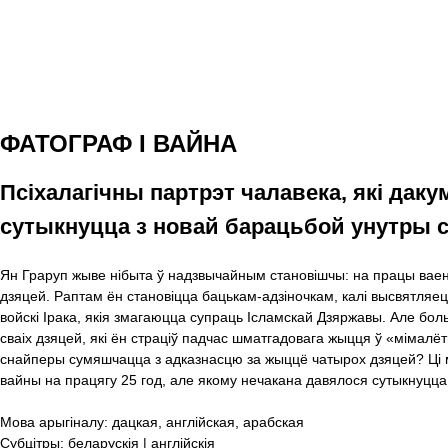
ФАТОГРАФ І ВАЙНА
Псіхалагічны партрэт чалавека, які даку
сутыкнуцца з новай барацьбой унутры 
Ян Граруп жыве нібыта ў надзвычайным становішчы: на працы ваен
дзяцей. Раптам ён становіцца бацькам-адзіночкам, калі высвятляе
войскі Ірака, якія змагаюцца супраць Ісламскай Дзяржавы. Але бол
сваіх дзяцей, які ён страціў падчас шматгадовага жыцця ў «міма
снайперы сумяшчацца з адказнасцю за жыццё чатырох дзяцей? Ці м
вайны на працягу 25 год, але якому нечакана давялося сутыкнуцца
Мова арыгіналу:
дацкая, англійская, арабская
Субцітры:
беларускія | англійскія