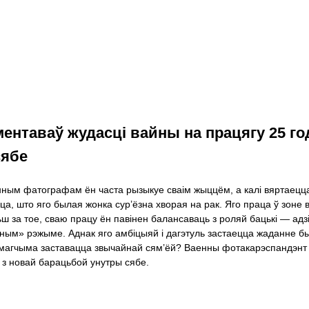
ментаваў жудасці вайны на працягу 25 го
сябе
ным фатографам ён часта рызыкуе сваім жыццём, а калі вяртаецца
цца, што яго былая жонка сур’ёзна хворая на рак. Яго праца ў зон
ьш за тое, сваю працу ён павінен балансаваць з роляй бацькі — адз
лётным» рэжыме. Аднак яго амбіцыяй і дагэтуль застаецца жаданне
агчыма заставацца звычайнай сям’ёй? Ваенны фотакарэспандэнт — 
 з новай барацьбой унутры сябе.