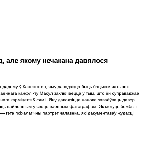
д, але якому нечакана давялося
 дадому ў Капенгаген, яму даводзіцца быць бацькам чатырох
е ваеннага канфлікту Масул заключаецца ў тым, што ён суправаджае
інага карміцеля ў сям’і. Яну даводзіцца нанова заваёўваць давер
 быць найлепшым у свеце ваенным фатографам. Як могуць бомбы і
гэта псіхалагічны партрэт чалавека, які дакументаваў жудасці