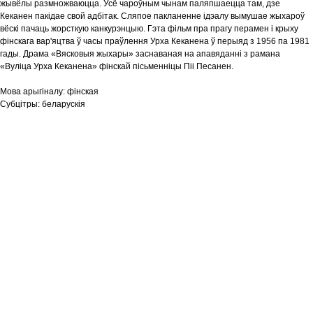
жывёлы размножваюцца. Усё чароўным чынам паляпшаецца там, дзе
Кеканен пакідае свой адбітак. Сляпое пакланенне ідэалу вымушае жыхароў
вёскі пачаць жорсткую канкурэнцыю. Гэта фільм пра прагу перамен і крыху
фінскага вар'яцтва ў часы праўлення Урха Кеканена ў перыяд з 1956 па 1981
гады. Драма «Вясковыя жыхары» заснаваная на апавяданні з рамана
«Вуліца Урха Кеканена» фінскай пісьменніцы Піі Песанен.
Мова арыгіналу:
фінская
Субцітры:
беларускія