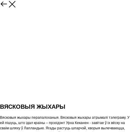
ВЯСКОВЫЯ ЖЫХАРЫ
Вясковыя жыхары перапалоханыя. Вясковыя жыхары атрымалі тэлеграму. У
ей пішуць, што ідал краіны – прэзідэнт Урха Кеканен - завітае ў іх вёску на
сваім шляху ў Лапландыю. Ягады растуць шпарчэй, хворыя вылечваюцца,