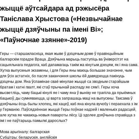
жыццё аўтсайдара ад рэжысёра
Таніслава Хрыстова («Незвычайнае
жыццё дзяўчыны па імені Ві»;
«Паўночнае ззянне»-2019)
Геры — старшакласніца, якая жыве ў дзіцячым доме ў правінцыйным
балгарскім горадзе Враца. Дзяўчына марыць паступіць ва ўніверсітэт на
сацыяльнага педагога, каб дапамагаць такім жа кінутым дзецям, як і яна сама.
Хутка выпускныя экзамены, і для Геры яны маюць большае значэнне, чым
для ўсіх астатніх, бо пасля заканчэння школы ёй давядзецца пакінуць
дзіцячы дом. Яна ўспамінае сваё мінулае жыццё са зводным старэйшым
братам і хатні гвалт, які стаў прычынай распаду яе сям’і. Геры хоча
высветліць, чаму бацькі кінулі яе і чаму яна ў выніку не трапіла да прыёмных
бацькоў, ды сумняваецца, ці варта запрашаць маці на выпускны. Таксама ў
дзяўчыны ёсць былы хлопец, які хацеў, каб яна кінула вучобу і пераехала з ім
у Германію. Паўсядзённае жыццё Геры поўнае надзей і маленькіх радасцей,
але хутка яе чакаюць новыя павароты лёсу. Ці здолее дзяўчына справіцца з
імі і не паўтарыць памылкі дарослых?
Мова арыгіналу:
балгарская
Субцітры:
беларускія, англійскія