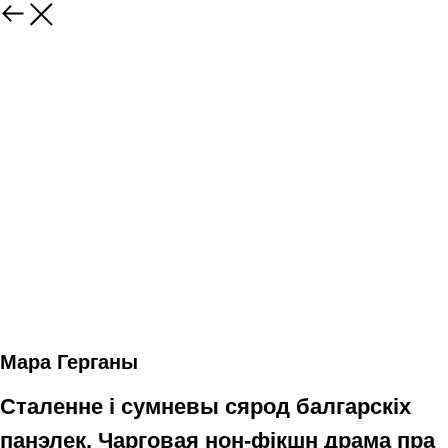
Мара Герганы
Сталенне і сумневы сярод балгарскіх
панэлек. Чарговая нон-фікшн драма пра