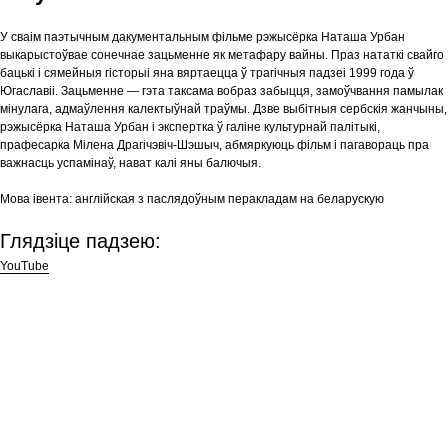
У сваім паэтычным дакументальным фільме рэжысёрка Наташа Урбан
выкарыстоўвае сонечнае зацьменне як метафару вайны. Праз нататкі свайго
бацькі і сямейныя гісторыі яна вяртаецца ў трагічныя падзеі 1999 года ў
Югаславіі. Зацьменне — гэта таксама вобраз забыцця, замоўчвання памылак
мінулага, адмаўлення калектыўнай траўмы. Дзве выбітныя сербскія жанчыны,
рэжысёрка Наташа Урбан і экспертка ў галіне культурнай палітыкі,
прафесарка Мілена Драгічэвіч-Шэшыч, абмяркуюць фільм і пагавораць пра
важнасць успамінаў, нават калі яны балючыя.
Мова івента:
англійская з паслядоўным перакладам на беларускую
Глядзіце падзею:
YouTube