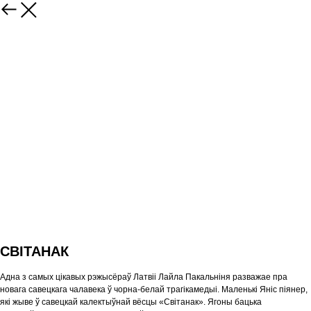
СВІТАНАК
Адна з самых цікавых рэжысёраў Латвіі Лайла Пакальніня разважае пра
новага савецкага чалавека ў чорна-белай трагікамедыі. Маленькі Яніс піянер,
які жыве ў савецкай калектыўнай вёсцы «Світанак». Ягоны бацька