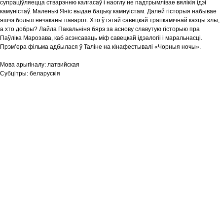
супраціўляецца стварэнню калгасаў і наоглу не падтрымлівае вялікія ідэі
камуністаў. Маленькі Яніс выдае бацьку камнуістам. Далей гісторыя набывае
яшчэ больш нечаканы паварот. Хто ў гэтай савецкай трагікамічнай казцы злы,
а хто добры? Лайла Пакальніня бярэ за аснову славутую гісторыю пра
Паўліка Марозава, каб асэнсаваць міф савецкай ідэалогіі і маральнасці.
Прэм’ера фільма адбылася ў Таліне на кінафестывалі «Чорныя ночы».
Мова арыгіналу:
латвийская
Субцітры:
беларускія