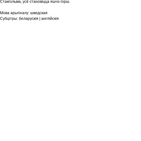
Стакгольма, усё становіцца яшчэ горш.
Мова арыгіналу:
шведская
Субцітры:
беларускія | англійскія