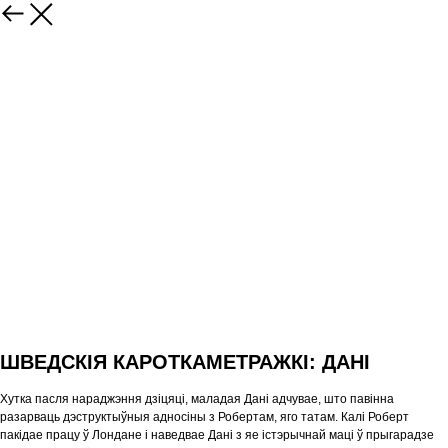
ШВЕДСКІЯ КАРОТКАМЕТРАЖКІ: ДАНІ
Хутка пасля нараджэння дзіцяці, маладая Дані адчувае, што павінна
разарваць дэструктыўныя адносіны з Робертам, яго татам. Калі Роберт
пакідае працу ў Лондане і наведвае Дані з яе істэрычнай маці ў прыгарадзе