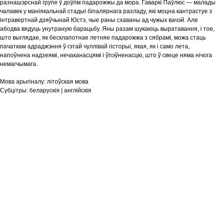
разнашэрснай групе ў доўгім падарожжы да мора. Гаваркі Паўлюс — малады
чалавек у маніякальнай стадыі біпалярнага разладу, які моцна кантрастуе з
інтравертнай дзяўчынай Юстэ, чые раны схаваны ад чужых вачэй. Але
абодва вядуць унутраную барацьбу. Яны разам шукаюць выратавання, і тое,
што выглядае, як бесклапотнае летняе падарожжа з сябрамі, можа стаць
пачаткам адраджэння ў гэтай чуллівай гісторыі, якая, як і само лета,
напоўнена надзеямі, нечаканасцямі і ўпэўненасцю, што ў свеце няма нічога
немагчымага.
Мова арыгіналу:
літоўская мова
Субцітры:
беларускія | англійскія