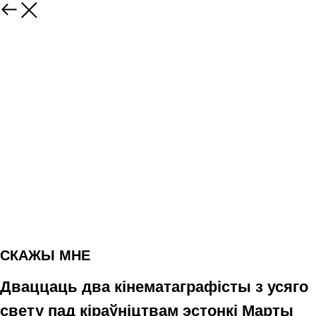
СКАЖЫ МНЕ
Дваццаць два кінематаграфісты з усяго
свету пад кіраўніцтвам эстонкі Марты