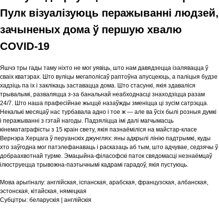
Пулк візуалізуюць перажыванні людзей,
зачыненых дома ў першую хвалю
COVID-19
Яшчэ тры гады таму ніхто не мог уявіць, што нам давядзецца ізалявацца ў
сваіх кватэрах. Што вуліцы мегаполісаў раптоўна апусцеюць, а паліцыя будзе
хадзіць па іх і заклікаць заставацца дома. Што стасункі, якія здаваліся
трывалымі, разваляцца з-за банальнай неабходнасці знаходзіцца разам
24/7. Што наша прафесійнае жыццё назаўжды зменіцца ці зусім сатрэцца.
Некалькі месяцаў нас турбавала адно і тое ж — але ва ўсіх былі розныя думкі
і перажыванні з гэтай нагоды. Падзяліцца імі далі магчымасць
кінематаграфісты з 15 краін свету, якія пазнаёміліся на майстар-класе
Вернэра Херцага ў перуанскіх джунглях: яны адкрылі лінію падтрымкі, куды
хто заўгодна мог патэлефанаваць і расказаць аб тым, што адчувае, седзячы ў
добраахвотнай турме. Эмацыйна-філасофскі паток свядомасці незнаёмцаў
ілюструецца трывожна-паэтычнымі кадрамі гарадоў, якія пустуюць.
Мова арыгіналу:
англійская, іспанская, арабская, французская, албанская,
эстонская, кітайская, нямецкая
Субцітры:
беларускія | англійскія