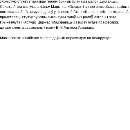
зярністую стужку і паказвае герояў буйным планам,з малой дыстанцыі.
Сёлета Літва вылучыла фільм Марыі на «Оскар», і цяпер рэжысёрка ездзіць з
паказамі па ЗША, таму гледачоў у віленскай Скальвіі яна прывітае з экрана. А
прадставяць стужку публіцы выканаўцы галоўных роляў, акторы Грэта
Грыневічутэ і Кястуціс Ціцэнас. Мадэраваць размову будзе прафесарка
дэпартамента сацыяльных навук ЕГУ Альміра Усманава.
Мова iвента:
англійская з паслядоўным перакладам на беларускую