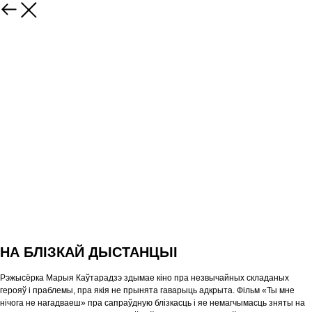
НА БЛІЗКАЙ ДЫСТАНЦЫІ
Рэжысёрка Марыя Каўтарадзэ здымае кіно пра незвычайных складаных
герояў і праблемы, пра якія не прынята гаварыць адкрыта. Фільм «Ты мне
нічога не нагадваеш» пра сапраўдную блізкасць і яе немагчымасць зняты на