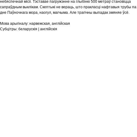
небяспечнай місіі. Тэставае пагружэнне на глыбіню 500 метраў становіцца
сапраўдным выклікам. Скептыкі не вераць, што пракласці нафтавыя трубы па
дне Паўночнага мора, наогул, магчыма. Але трагічны выпадак змяняе ўсё.
Мова арыгіналу:
нарвежская, англійская
Субцітры:
беларускія | англійскія