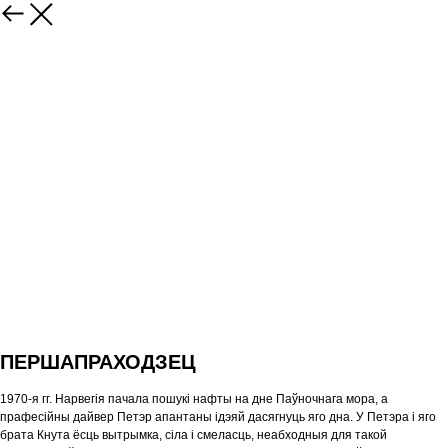
ПЕРШАПРАХОДЗЕЦ
1970-я гг. Нарвегія пачала пошукі нафты на дне Паўночнага мора, а
прафесійны дайвер Петэр апантаны ідэяй дасягнуць яго дна. У Петэра і яго
брата Кнута ёсць вытрымка, сіла і смеласць, неабходныя для такой