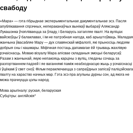
свабоду
«Мара» — гэта гібрыднае эксперыментальнае дакументальнае эсэ. Пасля
апублікавання спрэчных, непераканаўчых вынікаў выбараў Аляксандр
Лукашэнка ўчэпліваецца за ўладу, і Беларусь затапляе гвалт. На вуліцах
вайскоўцы ў балаклавах, і ім не патрэбная нагода, каб арыштоўваць. Маладая
жанчына ўвасабляе Мару — дух славянскай міфалогіі, які прыносіць людзям
добрыя сны і кашмары. Міфічная постаць дапамагае ёй трываць жахлівую
рэчаіснасць. Моваю візуалу Мара апісвае складаныя эмоцыі беларусаў.
Разам з жанчынай, якую непакояць карціны з вуліц, гледачы сочаць за
разгортваннем падзей і яе ваганнямі паміж неабходнасцю жыць у рэчаіснасці
і ўцёкамі ў свет сноў. Фільм пераключаецца з сапраўдных запісаў паліцэйскага
гвалту на хараство начных мар. Гэта эсэ пра агульны дурны сон, ад якога не
можа прачнуцца цэлы народ.
Мова арыгіналу:
руская, беларуская
Субцітры:
англійскія*