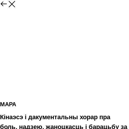
МАРА
Кінаэсэ і дакументальны хорар пра
боль, надзею, жаноцкасць і барацьбу за