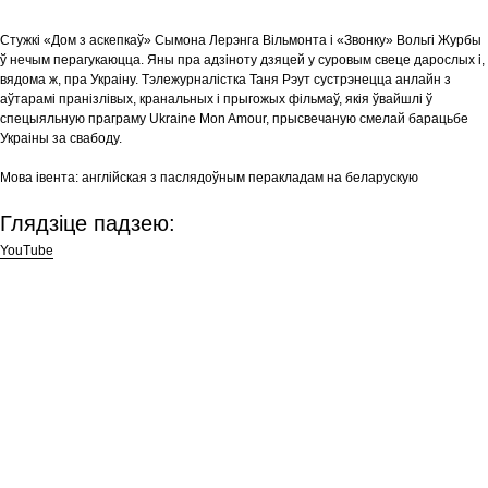
Стужкі «Дом з аскепкаў» Сымона Лерэнга Вільмонта і «Звонку» Вольгі Журбы
ў нечым перагукаюцца. Яны пра адзіноту дзяцей у суровым свеце дарослых і,
вядома ж, пра Украіну. Тэлежурналістка Таня Рэут сустрэнецца анлайн з
аўтарамі пранізлівых, кранальных і прыгожых фільмаў, якія ўвайшлі ў
спецыяльную праграму Ukraine Mon Amour, прысвечаную смелай барацьбе
Украіны за свабоду.
Мова івента:
англійская з паслядоўным перакладам на беларускую
Глядзіце падзею:
YouTube