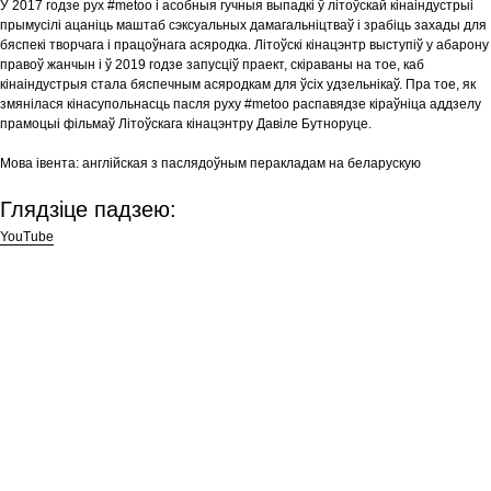
У 2017 годзе рух #metoo і асобныя гучныя выпадкі ў літоўскай кінаіндустрыі
прымусілі ацаніць маштаб сэксуальных дамагальніцтваў і зрабіць захады для
бяспекі творчага і працоўнага асяродка. Літоўскі кінацэнтр выступіў у абарону
правоў жанчын і ў 2019 годзе запусціў праект, скіраваны на тое, каб
кінаіндустрыя стала бяспечным асяродкам для ўсіх удзельнікаў. Пра тое, як
змянілася кінасупольнасць пасля руху #metoo распавядзе кіраўніца аддзелу
прамоцыі фільмаў Літоўскага кінацэнтру Давіле Бутноруце.
Мова iвента:
англійская з паслядоўным перакладам на беларускую
Глядзіце падзею:
YouTube