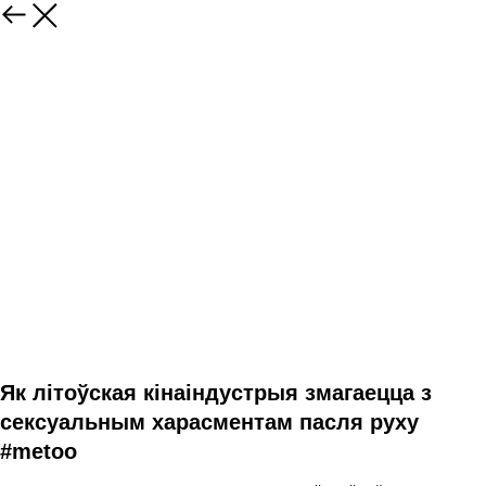
Як літоўская кінаіндустрыя змагаецца з
сексуальным харасментам пасля руху
#metoo