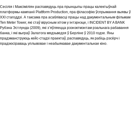
Сесілія і Максіміліян распавядуць пра прынцыпы працы калектыўнай
платформы-кампаніі Plattform Production, пра філасофію ўспрымання выявы ў
XXI стагоддзі. А таксама пра асаблівасці працы над дакументальным фільмам
Ten Meter Tower, які стаў вірусным хітом у інтэрнэце, і INCIDENT BY A BANK
Рубэна Эстлунда (2009), які з’яўляецца рээнэктмэнтам рэальнага рабавання
банка, і які выграў Залатога мядзьведзя ў Берліне ў 2010 годзе. Яны
прадэманструюць кейс-стадзі праектаў, распавядуць, як рабіць рэсёрч і
прадзюсіраваць уплывовае і неабыякавае дакументальнае кіно.