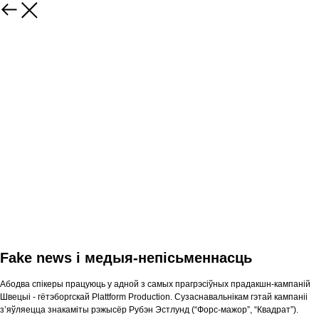
Fake news і медыя-непісьменнасць
Абодва спікеры працуюць у адной з самых прагрэсіўных прадакшн-кампаній
Швецыі - гётэборгскай Plattform Production. Сузаснавальнікам гэтай кампаніі
з’яўляецца знакаміты рэжысёр Рубэн Эстлунд (“Форс-мажор”, “Квадрат”).