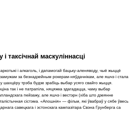
 і таксічнай маскуліннасці
аркотыкі і алкаголь, і дапамогай бацьку-аленяводу, чыё жыццё
та замужам за безнадзейным рокерам-няўдачнікам, але яшчэ і стала
у шахцёру трэба будзе зрабіць выбар усяго свайго жыцця.
ціна так і не патрапіла, няцяжка здагадацца, чаму выбар
пландскага пейзажу, але яшчэ і вестэрн (хіба што дзеянне
італістычная сістэма. «Апошнія» — фiльм, якi ўвабраў у сябе ўвесь
рнага савецкага і эстонскага кампазітара Свэна Грунберга са