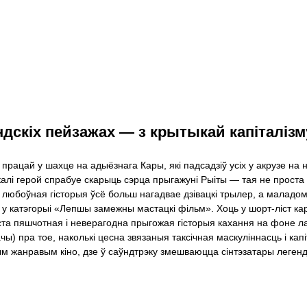
дскiх пейзажах — з крытыкай капіталізму
ацай у шахце на адыёзнага Кары, якi падсадзіў усіх у акрузе на н
ш, калі герой спрабуе скарыць сэрца прыгажуні Рыiты — тая не прос
 любоўная гісторыя ўсё больш нагадвае дзівацкі трылер, а маладом
 у катэгорыі «Лепшы замежны мастацкі фільм». Хоць у шорт-ліст кар
оста пяшчотная і неверагодна прыгожая гісторыя кахання на фоне ла
ы) пра тое, наколькі цесна звязаныя таксічная маскуліннасць і кап
м жанравым кіно, дзе ў саўндтрэку змешваюцца сінтэзатары легенда