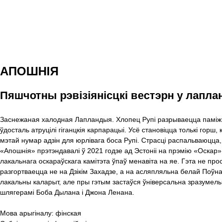
АПОШНІЯ
Пяшчотны рэвізіянісцкi вестэрн у лаплан
Заснежаная халодная Лапландыя. Хлопец Рупi разрываецца паміж пр
ўдосталь атруцілі гіганцкія карпарацыі. Усё становіцца толькі гор
мэтай нумар адзін для юрлівага боса Рупi. Страсці распальваюцца,
«Апошнія» прэтэндавалi ў 2021 годзе ад Эстоніі на прэмію «Оскар»
лакальнага оскараўскага камітэта ўпаў менавіта на яе. Гэта не пр
разгортваецца не на Дзікім Захадзе, а на асляпляльна белай Поўнач
лакальны каларыт, але пры гэтым застаўся ўніверсальна зразумелы
шлягерамі Боба Дылана і Джона Ленана.
Мова арыгіналу:
фінская