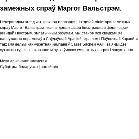
замежных спраў Маргот Вальстрэм.
Неверагодны агляд чатырох год кіравання Шведскай міністаркі замежных
спраў Маргот Вальстрэм, якая вядомая сваёй бясстрашнай фемінісцкай
агендай і вострым, эмпатычным розумам. Мы становімся сведкамі яе
напружаных перамоваў з Саўдаўскай Аравіяй, Ізраілем і Паўночнай Карэяй, а
таксама вельмі канкурэнтнай кампаніі ў Савет Бяспекі ААН, за якім ідзе
хуткасны курс на захаванне міру ва ўмовах смяротных пагроз і запужвання.
Мова арыгіналу:
шведская
Субцітры:
беларускія | англійскія