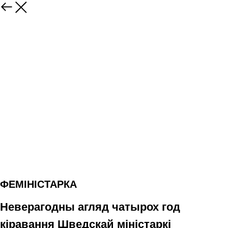
ФЕМІНІСТАРКА
Неверагодны агляд чатырох год
кіравання Шведскай міністаркі