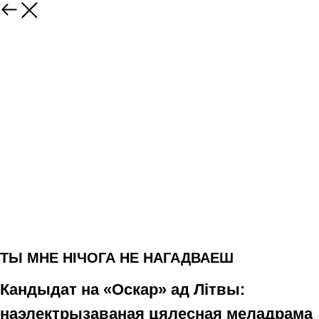
TЫ МНЕ НІЧОГА НЕ НАГАДВАЕШ
Кандыдат на «Оскар» ад Літвы:
наэлектрызаваная цялесная меладрама