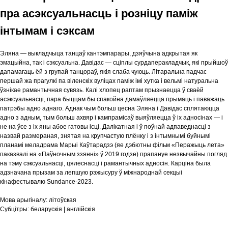
пра асэксуальнасць і розніцу паміж
інтымам і сэксам
Эляна — выкладчыца танцаў кантэмпарары, дзяўчына адкрытая як
эмацыйна, так і сэксуальна. Давідас — сціплы сурдаперакладчык, які прыйшоў
дапамагаць ёй з групай танцораў, якія слаба чуюць. Літаральна падчас
першай жа прагулкі па віленскіх вуліцах паміж імі хутка і вельмі натуральна
ўзнікае рамантычная сувязь. Калі хлопец раптам прызнаецца ў сваёй
асэксуальнасці, пара быццам бы спакойна дамаўляецца прымаць і паважаць
патрэбы адно аднаго. Аднак чым больш цесна Эляна і Давідас сплятаюцца
адно з адным, тым больш ахвяр і кампрамісаў выяўляецца ў іх адносінах — і
не на ўсе з іх яны абое гатовы ісці. Далікатная і ў поўнай адпаведнасці з
назвай размераная, знятая на крупчастую плёнку і з інтымнымі буйнымі
планамі меладрама Марыі Каўтарадзэ (яе дэбютны фільм «Перажыць лета»
паказвалі на «Паўночным ззянні» ў 2019 годзе) прапануе незвычайны погляд
на тэму сэксуальнасці, цялеснасці і рамантычных адносін. Карціна была
адзначана прызам за лепшую рэжысуру ў міжнароднай секцыі
кінафестывалю Sundance-2023.
Мова арыгіналу:
літоўская
Субцітры:
беларускія | англійскія