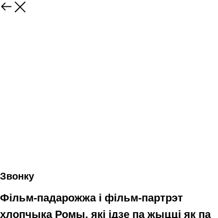
Звонку
Фільм-падарожжа і фільм-партрэт
хлопчыка Ромы, які ідзе па жыцці як па