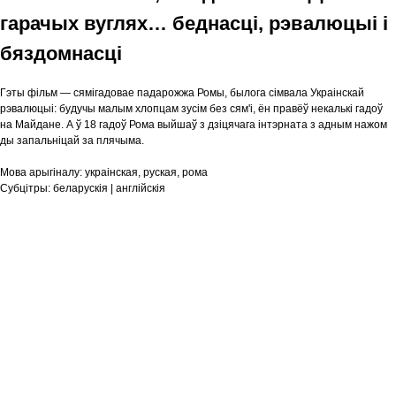
гарачых вуглях… беднасці, рэвалюцыі і
бяздомнасці
Гэты фільм — сямігадовае падарожжа Ромы, былога сімвала Украінскай
рэвалюцыі: будучы малым хлопцам зусім без сям'і, ён правёў некалькі гадоў
на Майдане. А ў 18 гадоў Рома выйшаў з дзіцячага інтэрната з адным нажом
ды запальніцай за плячыма.
Мова арыгіналу:
украiнская, руская, рома
Субцітры:
беларускія | англійскія