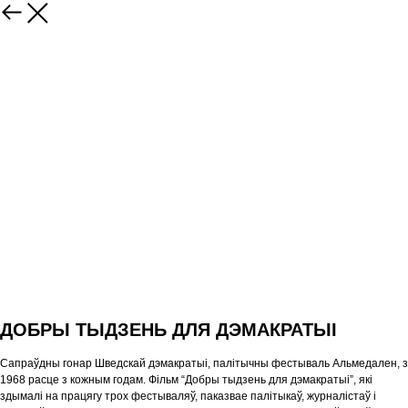
ДОБРЫ ТЫДЗЕНЬ ДЛЯ ДЭМАКРАТЫІ
Сапраўдны гонар Шведскай дэмакратыі, палітычны фестываль Альмедален, з
1968 расце з кожным годам. Фільм “Добры тыдзень для дэмакратыі”, які
здымалі на працягу трох фестываляў, паказвае палітыкаў, журналістаў і