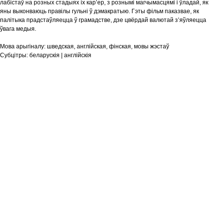
лабістаў на розных стадыях іх кар’ер, з рознымі магчымасцямі і ўладай, як
яны выконваюць правілы гульні ў дэмакратыю. Гэты фільм паказвае, як
палітыка прадстаўляецца ў грамадстве, дзе цвёрдай валютай з’яўляецца
ўвага медыя.
Мова арыгіналу:
шведская, англійская, фінская, мовы жэстаў
Субцітры:
беларускія | англійскія