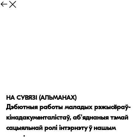
НА СУВЯЗІ (АЛЬМАНАХ)
Дэбютныя работы маладых рэжысёраў-
кінадакументалістаў, аб'яднаныя тэмай
сацыяльнай ролі інтэрнэту ў нашым