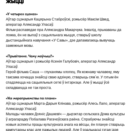
жыцці
«У чатырох сценах»
Аўтар сцэнарыя Кацярына Стаброўскі, рэжысёр Максім Швед,
аператар Аляксандр Уласаў.
Фільм распавядае пра Аляксандра Макарчука. Інвалід, прыкаваны да
ложка, ён не выпаў з сацыяльнага жыцця, стварыў школу
дыстанцыйнага навучання «У Савы», дзе дапамагаюць вывучаць
замежныя мовы.
«Прывітанне. Чаму маўчыш?»
Аўтар сцэнарыя і рэжысёр Ксенія Галубовіч, аператар Аляксандр
Уласаў.
Герой фільма Саша — глуханямы хлопец. Як кожнаму чалавеку, яму
таксама хочацца знайсці сваю адзіную, стварыць сям`ю. У гэтым ён
спадзяецца на сацыяльныя сеткі ў інтэрнэце. Але ў жыцці ўсё
складваецца не так проста.
«Усе мерапрыемствы па плане»
Аўтар сцэнарыя Марта-Дарыя Клінава, рэжысёр Алесь Лапо, аператар
Аляксандр Уласаў.
Малады чалавек Дзяніс Дашкевіч — дырэктар сельскага Дома культуры
ў аграгарадку Побалава Рагачоўскага раёна. Спрабуючы знайсці
новыя аспекты працы культурнага ачага на вёсцы, ён плануе стварыць
кампутарны клас для пажылых людзей. Але ў рэальнасці гэтая ідэя