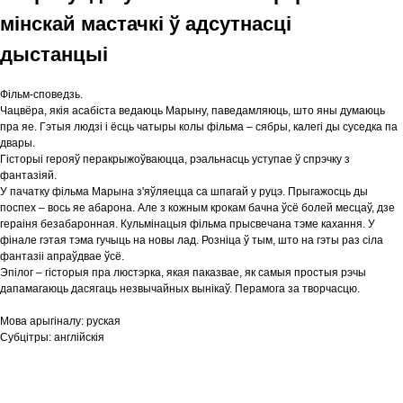
мінскай мастачкі ў адсутнасці
дыстанцыі
Фільм-споведзь.
Чацвёра, якія асабіста ведаюць Марыну, паведамляюць, што яны думаюць
пра яе. Гэтыя людзі і ёсць чатыры колы фільма – сябры, калегі ды суседка па
двары.
Гісторыі герояў перакрыжоўваюцца, рэальнасць уступае ў спрэчку з
фантазіяй.
У пачатку фільма Марына з'яўляецца са шпагай у руцэ. Прыгажосць ды
поспех – вось яе абарона. Але з кожным крокам бачна ўсё болей месцаў, дзе
гераіня безабаронная. Кульмінацыя фільма прысвечана тэме кахання. У
фінале гэтая тэма гучыць на новы лад. Розніца ў тым, што на гэты раз сіла
фантазіі апраўдвае ўсё.
Эпілог – гісторыя пра люстэрка, якая паказвае, як самыя простыя рэчы
дапамагаюць дасягаць незвычайных вынікаў. Перамога за творчасцю.
Мова арыгіналу:
руская
Субцітры:
англійскія