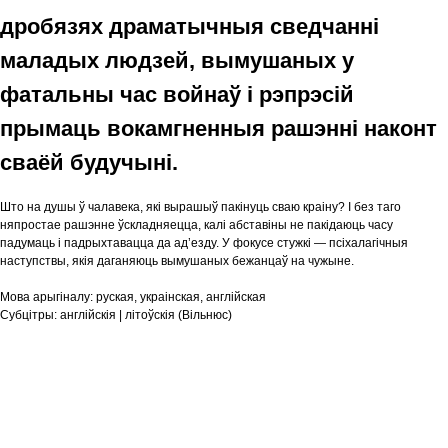
дробязях драматычныя сведчанні
маладых людзей, вымушаных у
фатальны час войнаў і рэпрэсій
прымаць вокамгненныя рашэнні наконт
сваёй будучыні.
Што на душы ў чалавека, які вырашыў пакінуць сваю краіну? І без таго
няпростае рашэнне ўскладняецца, калі абставіны не пакідаюць часу
падумаць і падрыхтавацца да ад’езду. У фокусе стужкі — псіхалагічныя
наступствы, якія даганяюць вымушаных бежанцаў на чужыне.
Мова арыгіналу:
руская, украінская, англійская
Субцітры:
англійскія | літоўскія (Вільнюс)