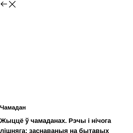
Чамадан
Жыццё ў чамаданах. Рэчы і нічога
лішняга: заснаваныя на бытавых