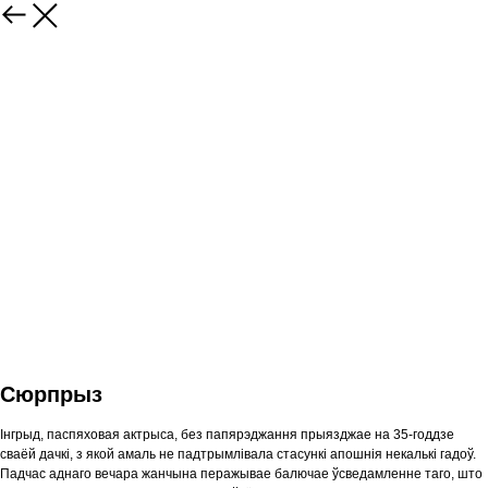
Сюрпрыз
Інгрыд, паспяховая актрыса, без папярэджання прыязджае на 35-годдзе
сваёй дачкі, з якой амаль не падтрымлівала стасункі апошнія некалькі гадоў.
Падчас аднаго вечара жанчына перажывае балючае ўсведамленне таго, што