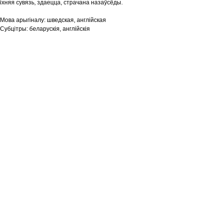
іхняя сувязь, здаецца, страчана назаўсёды.
Мова арыгіналу:
шведская, англійская
Субцітры:
беларускія, англійскія