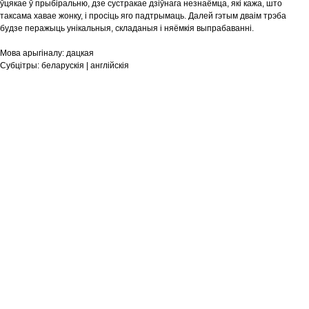
ўцякае ў прыбіральню, дзе сустракае дзіўнага незнаёмца, які кажа, што
таксама хавае жонку, і просіць яго падтрымаць. Далей гэтым дваім трэба
будзе перажыць унікальныя, складаныя і няёмкія выпрабаванні.
Мова арыгіналу:
дацкая
Субцітры:
беларускія | англійскія