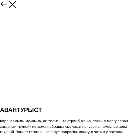
АВАНТУРЫСТ
Карл, пажылы мужчына, які толькі што страціў жонку, стаіць у моргу перад
закрытай труной і не можа набрацца смеласці зірнуць на памерлае цела
каханай. Замест гэтага ён спрабуе паправіць лямпу, а затым у роспачы