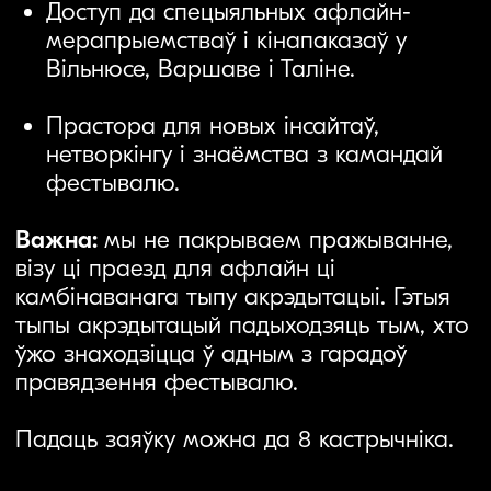
Важна:
мы не пакрываем пражыванне,
візу ці праезд для афлайн ці
камбінаванага тыпу акрэдытацыі. Гэтыя
тыпы акрэдытацый падыходзяць тым, хто
ўжо знаходзіцца ў адным з гарадоў
правядзення фестывалю.
Падаць заяўку можна да 8 кастрычніка.