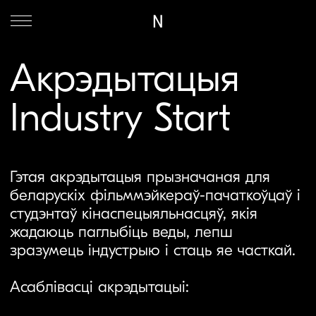
N
Акрэдытацыя
Industry Start
Гэтая акрэдытацыя прызначаная для
беларускіх фільммэйкераў-пачаткоўцаў і
студэнтаў кінаспецыяльнасцяў, якія
жадаюць паглыбіць веды, лепш
зразумець індустрыю і стаць яе часткай.
Асаблівасці акрэдытацыі:
Доступ да спецыяльных афлайн-
мерапрыемстваў і кінапаказаў у
Вільнюсе, Варшаве і Таліне.
Прастора для новых інсайтаў,
нетворкінгу і знаёмства з камандай
фестывалю.