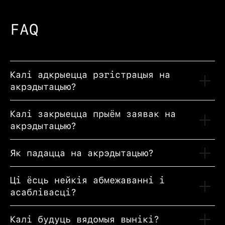
FAQ
Калі адкрыецца рэгістрацыя на
акрэдытацыю?
Калі закрыецца прыём заявак на
акрэдытацыю?
S
Як падацца на акрэдытацыю?
Ці ёсць нейкія абмежаванні і
асаблівасці?
Калі будуць вядомыя вынікі?