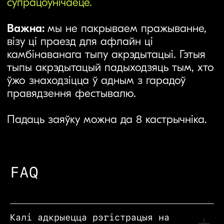
FAQ
Калі адкрыецца рэгістрацыя на