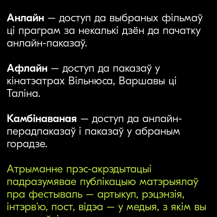
Таліна.
Камбінаваная
– доступ да анлайн-
перадпаказаў і паказаў у абраным
горадзе.
Атрыманне прэс-акрэдытацыі
падразумявае публікацыю матэрыялаў
пра фестываль – артыкул, рэцэнзія,
інтэрв'ю, пост, відэа – у медыя, з якім вы
супрацоўнічаеце.
Важна:
мы не пакрываем пражыванне,
візу ці праезд для афлайн ці
камбінаванага тыпу акрэдытацыі. Гэтыя
тыпы акрэдытацый падыходзяць тым, хто
ўжо знаходзіцца ў адным з гарадоў
правядзення фестывалю.
Падаць заяўку можна да 8 кастрычніка.