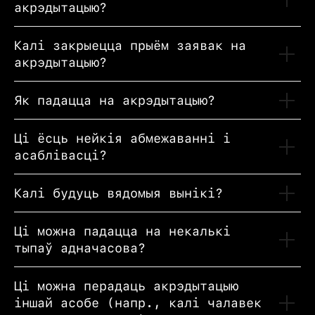
акрэдытацыю?
S
Калі закрыецца прыём заявак на
акрэдытацыю?
Як падацца на акрэдытацыю?
Ці ёсць нейкія абмежаванні і
асаблівасці?
Калі будуць вядомыя вынікі?
Ці можна падацца на некалькі
тыпаў адначасова?
Ці можна перадаць акрэдытацыю
іншай асобе (напр., калі чалавек