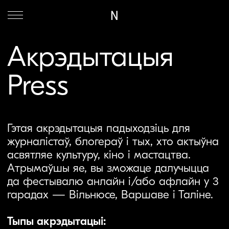
N
Акрэдытацыя
Press
Гэтая акрэдытацыя падыходзіць для
журналістаў, блогераў і тых, хто актыўна
асвятляе культуру, кіно і мастацтва.
Атрымаўшы яе, вы зможаце далучыцца
да фестывалю анлайн і/або афлайн у 3
гарадах — Вільнюсе, Варшаве і Таліне.
Тыпы акрэдытацыі:
Анлайн
– доступ да выбраных фільмаў
ці праграм за некалькі дзён да пачатку
анлайн-паказаў.
Афлайн
– доступ да паказаў у
кінатэатрах Вільнюса, Варшавы ці