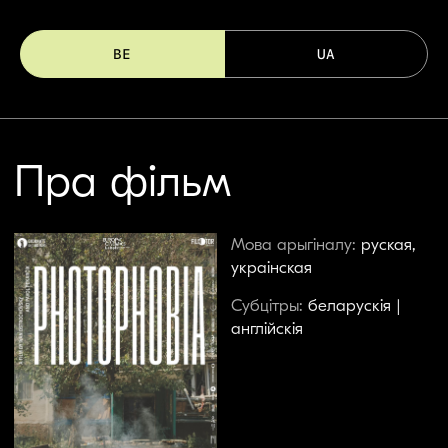
BE
UA
Халодным лютаўскім ранкам
дванаццацігадовы Нікі і яго сям'я прыбываюць
на станцыю харкаўскага метро, каб укрыцца
ад жахлівага віравання вайны. Для сям'і Нікі
сонечнае святло — сінонім смяротнай
небяспекі, і хлопчыку не дазваляюць пакідаць
станцыю і бясконцае свячэнне неону ў метро.
Блукаючы сярод пакінутых вагонаў і
перапоўненых платформ, Нікі сустракае
адзінаццацігадовую Віку — і адкрывае для
сябе новы свет. Умацоўваючы сваю сувязь,
дзеці знаходзяць смеласць зноў адчуць
прамяні сонца на сваіх тварах.