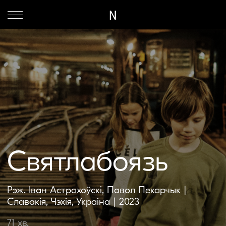
N
Святлабоязь
Рэж. Іван Астрахоўскі, Павол Пекарчык |
Славакія, Чэхія, Украіна | 2023
71 хв.
Гібрыдны
Паўсядзённае жыццё ўкраінскай сям'і, што
жыве ў тунэлях харкаўскага метро,
ратуючыся ад расійскіх бамбёжак