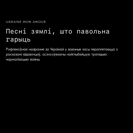
S
UKRAINE MON AMOUR
Песні зямлі, што павольна
гарыць
Рэфлексіўнае назіранне за Украінай у ваенныя часы пераплятаецца з
расказамі відавочцаў, асэнсоўваючы найглыбейшую трагедыю:
нармалізацыю вайны.