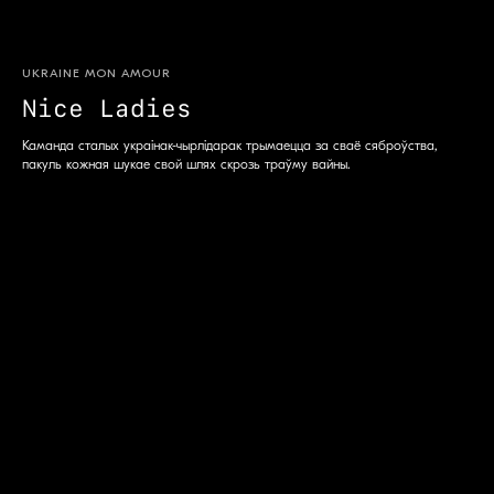
UKRAINE MON AMOUR
Nice Ladies
Каманда сталых украінак-чырлідарак трымаецца за сваё сяброўства,
пакуль кожная шукае свой шлях скрозь траўму вайны.