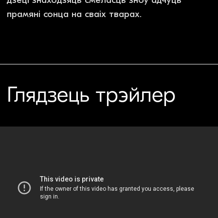
смертельної небезпеки, і хлопчику
заборонено залишати територію станції, тож
він живе в постійному світлі її неонових вогнів.
Безцільно блукаючи по покинутих вагонах і
повних платформах, Нікі зустрічає
одинадцятирічну Віку, і перед ним
відкривається новий світ. Стаючи ближчими,
діти знову знаходять сміливість відчути сонце
на своїх обличчях.