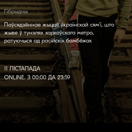
11 ЛІСТАПАДА
ONLINE. З 00:00 ДА 23:59
Пра фільм
Мова арыгіналу:
руская,
украінская
Субцітры:
беларускія |
англійскія