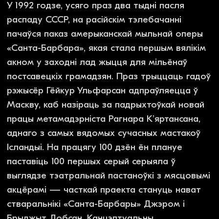
некалькіх сотнях метраў ад Крамля і
адкрытым пад патранажам алігарха Леаніда
Міхельсона. «Няўжо я проста пешка ў
адбельванні рэпутацыі Расіі?» — рытарычна
пытаецца К’яртансан, імкнучыся, тым не менш,
прытрымлівацца прынцыпаў свабоднага
мастацтва. Аднак навіны пра мігранцкі крызіс
на мяжы Беларусі і Польшчы, а таксама
прадказанні хуткага ўварвання Расіі ва Украіну
з кожным днём накладваюць на яго
перформанс усё больш этычных дылем.
Глядзець трэйлер