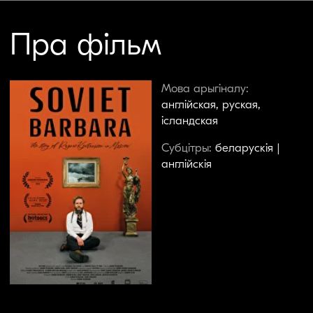
У 1992 годзе, усяго праз два тыдні пасля
распаду СССР, на расійскім тэлебачанні
пачаўся паказ амерыканскай мыльнай оперы
«Санта-Барбара», якая стала першым вялікім
акном у заходні лад жыцця для мільёнаў
постсавецкіх грамадзян. Праз трыццаць гадоў
рэжысёр Гёйкур Ульфарсан адпраўляецца ў
Маскву, каб назіраць за падрыхтоўкай новай
працы метамадэрніста Рагнара К’яртансана,
аднаго з самых вядомых сучасных мастакоў
Ісландыі. На працягу 100 дзён ён плануе
паставіць 100 першых серый серыяла ў
выглядзе тэатральнай пастаноўкі з мясцовымі
акцёрамі — часткай праекта стануць нават
стваральнікі «Санта-Барбары» Джэром і
Брыджыт Добсан. Канцэптуальны
перформанс, які сам мастак называе «жывой
скульптурай», павінен адбыцца ў новым Доме
культуры ГЭС-2, размешчаным літаральна ў