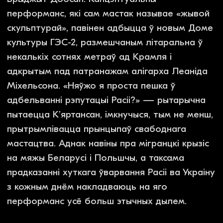
Вам можа быць
цікава