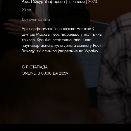
Рэж. Гёйкур Ульфарсан | Ісландыя | 2023
90 хв.
Дакументальны
Арт-перформанс ісландскага мастака ў
цэнтры Масквы ператвараецца ў палітычны
трылер. Хроніка, верагодна, апошняга
паўнавартаснага культурнага дыялогу Расіі і
Захаду, які спыніла ўварванне ва Украіну
Пра фільм
13 ЛІСТАПАДА
ONLINE. З 00:00 ДА 23:59
Мова арыгіналу:
англійская, руская,
ісландская
Субцітры:
беларускія |
англійскія