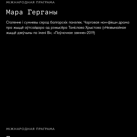
МІЖНАРОДНАЯ ПРАГРАМА
Мара Герганы
Сталенне і сумневы сярод балгарскіх панэлек. Чарговая нон-фікшн драма
пра жыццё аўтсайдара ад рэжысёра Таніслава Хрыстова («Незвычайнае
жыццё дзяўчыны па імені Ві»; «Паўночнае ззянне»-2019)
МІЖНАРОДНАЯ ПРАГРАМА