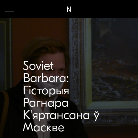
N
Soviet
Barbara:
Гісторыя
Рагнара
К'яртансана ў
Маскве