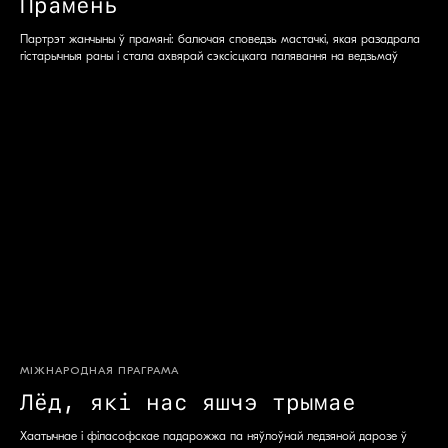
Прамень
Партрэт жанчыны ў прамяні: балючая споведзь мастачкі, якая разадрала
гістарычныя раны і стала ахвярай сэксісцкага палявання на ведзьмаў
МІЖНАРОДНАЯ ПРАГРАМА
Лёд, які нас яшчэ трымае
Хаатычнае і філасофскае падарожжа па няўлоўнай ледзяной дарозе ў