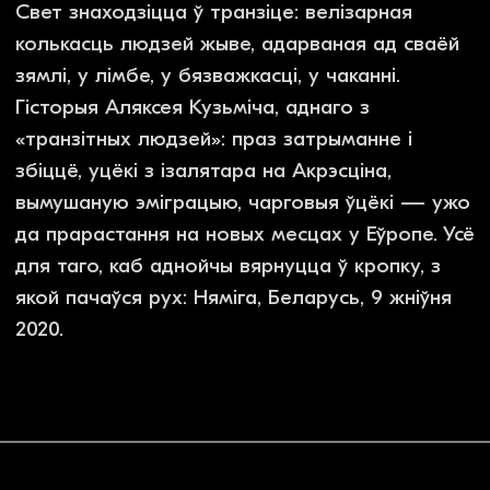
Вам можа быць
цікава