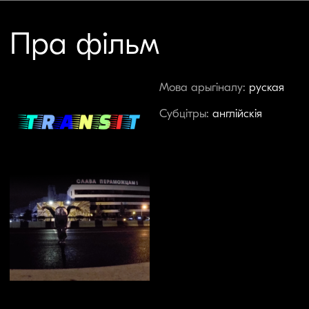
Свет знаходзіцца ў транзіце: велізарная
колькасць людзей жыве, адарваная ад сваёй
зямлі, у лімбе, у бязважкасці, у чаканні.
Гісторыя Аляксея Кузьміча, аднаго з
«транзітных людзей»: праз затрыманне і
збіццё, уцёкі з ізалятара на Акрэсціна,
вымушаную эміграцыю, чарговыя ўцёкі — ужо
да прарастання на новых месцах у Еўропе. Усё
для таго, каб аднойчы вярнуцца ў кропку, з
якой пачаўся рух: Няміга, Беларусь, 9 жніўня
2020.
Глядзець трэйлер