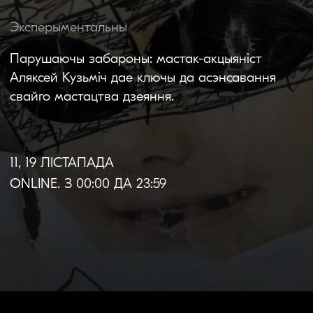
11, 19 ЛІСТАПАДА
ONLINE. З 00:00 ДА 23:59
Пра фільм
Мова арыгіналу:
руская
Субцітры:
англійскія