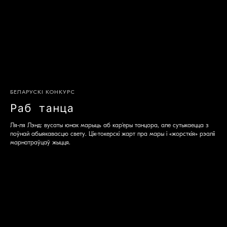
БЕЛАРУСКІ КОНКУРС
Раб танца
Ля-ля Лэнд: вусаты юнак марыць аб кар'еры танцора, але сутыкаецца з
поўнай абыякавасцю свету. Цік-токерскі жарт пра мары i «жорсткія» рэаліі
марнатраўцаў жыцця.