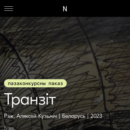
N
пазаконкурсны паказ
Транзіт
Рэж. Аляксей Кузьміч | Беларусь | 2023
5 хв.
Эксперыментальны
Парушаючы забароны: мастак-акцыянiст
Аляксей Кузьмiч дае ключы да асэнсавання
свайго мастацтва дзеяння.