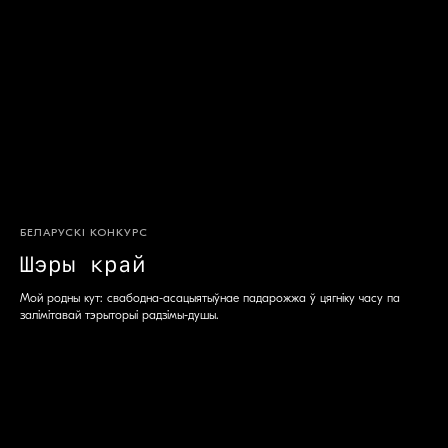
БЕЛАРУСКІ КОНКУРС
Шэры край
S
Мой родны кут: свабодна-асацыятыўнае падарожжа ў цягніку часу па
залімітавай тэрыторыі радзімы-душы.