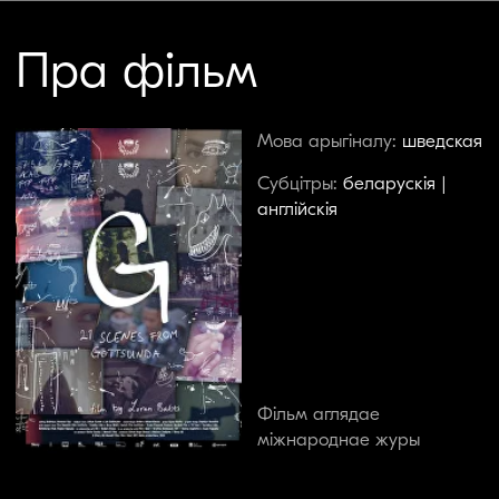
Фільм аглядае
міжнароднае журы
«Не кожны можа быць Златанам
Ібрагімавічам», — паўтараюць сабе хастлеры
з Гатсунды, прыгарада Упсалы, аднаго з самых
небяспечных месцаў Швецыі, дзе наркотыкі,
гвалт і вулічныя банды — звыклая з'ява.
Зорка футбола — ролевы ўзор для гэтых
хлопцаў з гета: ён таксама паходзіць з
Балканаў і таксама правёў дзяцінства ў
неспрыяльным раёне Мальмё. Але на аднаго
Ібрагімавіча прыпадае сотня звычайных
хлопцаў, якія ў выніку ўсё жыццё бадзяюцца
паміж домам і турмой. Камусьці шанцуе крыху
больш, як рэжысёру Лорану Баці, які змог
вырвацца з разбуральнага асяроддзя
Гатсунды дзякуючы спорту і творчасці. І
пакуль ён шукае свой шлях, яго сябры
дзяцінства, наадварот, усё больш
паглыбляюцца ў злачынны свет. «Г —
Гатсунда ў 21 дзеі» — гэта асабісты,