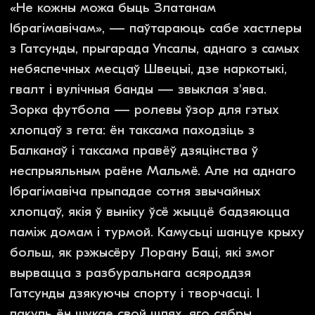
нефільтраваны погляд Баці на праблему
жорсткасці бандаў у шведскіх прыгарадах,
якая звычайна схавана ад старонніх вачэй за
шырмай скандынаўскага дабрабыту. Балючы
партрэт роднага месца ствараўся цягам пяці
гадоў з вялікай любоўю і трывогай за братоў,
вестку пра смерць якіх можа ў любы момант
прынесці адзін тэлефонны званок. Не кожны
можа быць Златанам Ібрагімавічам, але што
рабіць астатнім?
Фільм паказвае непрадказальнае асяроддзе,
у якім людзі, чыя ідэнтычнасць раскрываецца,
могуць аказацца ў небяспецы. Улічваючы гэта,
стваральнікі фільма наклалі эфект размыцця
на многія твары.
Глядзець трэйлер