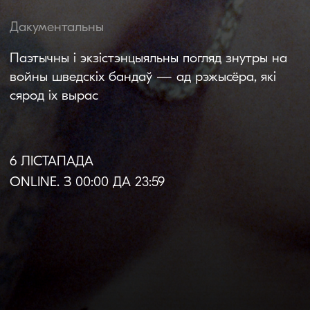
6 ЛІСТАПАДА
ONLINE. З 00:00 ДА 23:59
Пра фільм
Мова арыгіналу:
шведская
Субцітры:
беларускія |
англійскія