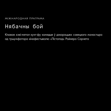
МІЖНАРОДНАЯ ПРАГРАМА
Нябачны бой
Кічавая хэві-метал кунг-фу камедыя ў дэкарацыях савецкага манастыра
ад трыумфатара кінафестывалю «Лістапад» Райнера Сарнета