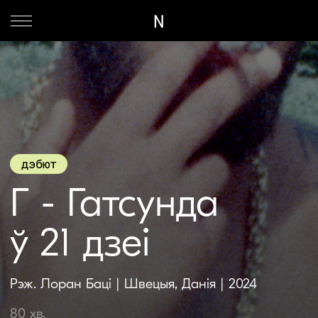
N
дэбют
Г - Гатсунда
ў 21 дзеі
Рэж. Лоран Баці | Швецыя, Данія | 2024
80 хв.
Дакументальны
Паэтычны і экзістэнцыяльны погляд знутры на
войны шведскіх бандаў — ад рэжысёра, які
сярод іх вырас