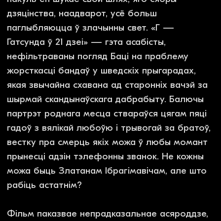
Вам можа быць
цікава