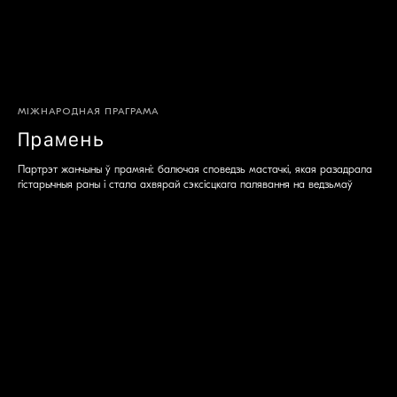
МІЖНАРОДНАЯ ПРАГРАМА
Прамень
Партрэт жанчыны ў прамяні: балючая споведзь мастачкі, якая разадрала
гістарычныя раны і стала ахвярай сэксісцкага палявання на ведзьмаў