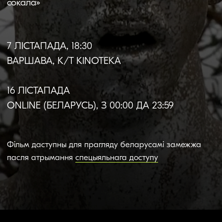
16 ЛІСТАПАДА
ONLINE (БЕЛАРУСЬ), З 00:00 ДА 23:59
Фільм даступны для прагляду беларусамі замежжа
пасля атрымання
спецыяльнага доступу
Пра фільм
Мова арыгіналу:
шведская
Субцітры:
беларускія,
англійскія | беларускія,
польскія