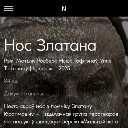
N
Нос Златана
Рэж. Матыяс Росберг, Нільс Тофтэнаў, Улле
Тофтэнаў | Швецыя | 2025
84 хв.
Дакументальны
Нехта скраў нос з помніку Златану
Ібрагімавічу – і здымачная група ператварае
яго пошукі ў шведскую версію «Мальтыйскага
сокала»
7 ЛІСТАПАДА, 18:30
ВАРШАВА, К/Т KINOTEKA