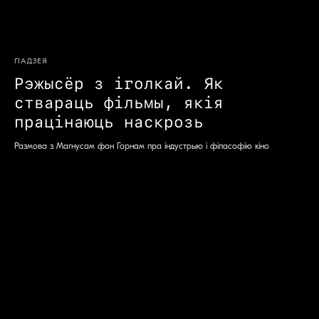
ПАДЗЕЯ
Рэжысёр з іголкай. Як
ствараць фільмы, якія
працінаюць наскрозь
Размова з Магнусам фон Горнам пра індустрыю і філасофію кіно