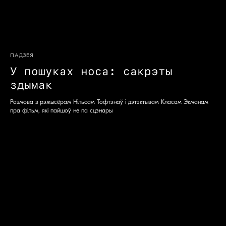
ПАДЗЕЯ
У пошуках носа: сакрэты
здымак
Размова з рэжысёрам Нільсам Тофтэнаў і дэтэктывам Класам Экманам
пра фільм, які пайшоў не па сцэнары