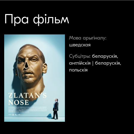
Гісторыя пра тое, як Златан Ібрагімавіч
ператварыўся з куміра жыхароў Мальмё ў
амаль персону нон-грата ў родным горадзе,
даўно сталася легендаю. Калі Златан яшчэ
гуляў за мясцовую каманду, яго лічылі
напалову боскім героем. Але ў 2019 годзе ён
прыняў дзіўнае рашэнне стацца
суўладальнікам стакгольмскага «Гамарбі» –
заклятага ворага «Мальмё». Пасля гэтага
бронзавая статуя Ібрагімавіча каля
гарадскога стадыёну сталася мішэнню для
вандалаў – урэшце хтосьці адрэзаў ёй нос.
Гэты загадкавы выпадак так узрушыў
шведскую фанацкую супольнасць, што тры
тэлежурналісты знялі тру-крайм пра пошук
носа. Ім дапамагае эксцэнтрычны прыватны
дэтэктыў Кляс Экман, чыя любоў да старых
шпіёнскіх фільмаў вядзе гісторыю ў нечаканае
і вельмі захапляльнае рэчышча.