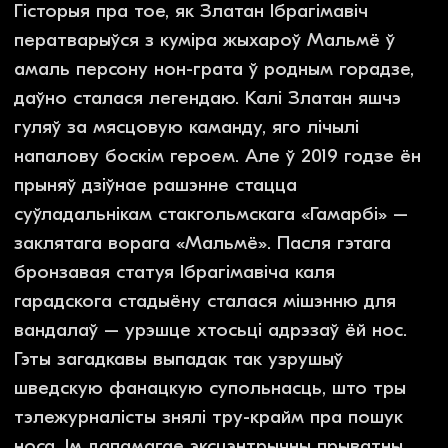
У пошуках носа
Сакрэты здымак. Размова з рэжысёрам
Нільсам Тофтэнаў і дэтэктывам Класам
Экманам пра фільм, які пайшоў не па сцэнары