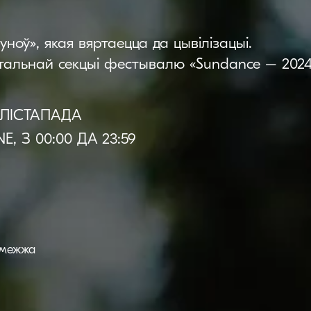
уноў», якая вяртаецца да цывілізацыі.
тальнай секцыі фестывалю «Sundance – 2024
6 ЛІСТАПАДА
E, З 00:00 ДА 23:59
амежжа