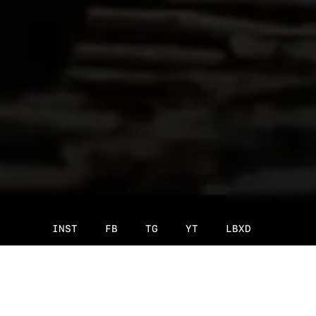
INST
FB
TG
YT
LBXD