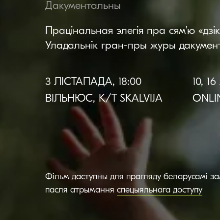
Дакументальны
Працінальная элегія пра сям’ю «дзік
Уладальнік гран-пры журы дакумен
3 ЛІСТАПАДА, 18:00
10, 1
ВІЛЬНЮС, К/Т SKALVIJA
ONLIN
Фільм даступны для прагляду беларусамі з
пасля атрымання
спецыяльнага доступу