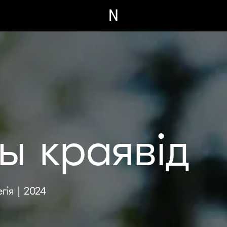
N
ы краявід
ія | 2024