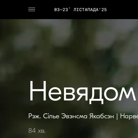
03–23˚ ЛІСТАПАДА’25
Невядом
Рэж. Сілье Эвэнсма Якабсэн | Нарвег
84 хв.