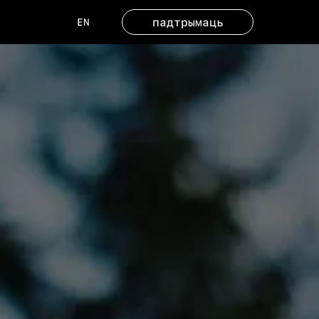
падтрымаць
EN