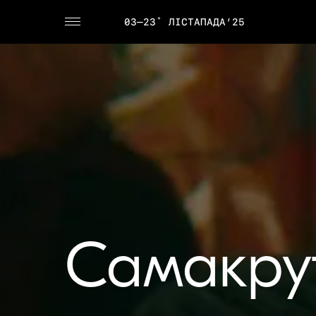
03–23˚ ЛІСТАПАДА’25
Самакру