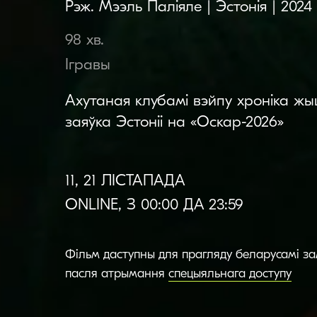
Рэж. Мээль Паліяле | Эстонія | 2024
98 хв.
Ігравы
Ахутаная клубамі вэйпу хроніка жыц
заяўка Эстоніі на «Оскар-2026»
11, 21 ЛІСТАПАДА
ONLINE, З 00:00 ДА 23:59
Фільм даступны для прагляду беларусамі з
пасля атрымання
спецыяльнага доступу