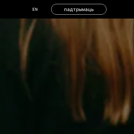
падтрымаць
EN