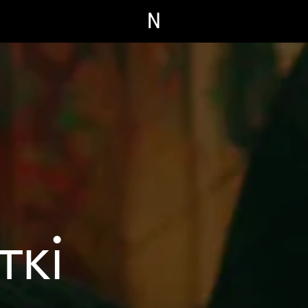
N
ткі