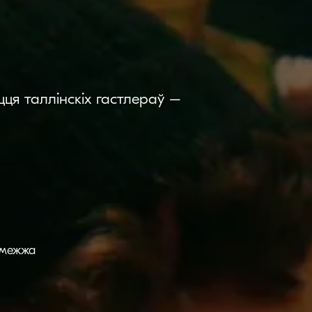
ця таллінскіх гастлераў –
амежжа