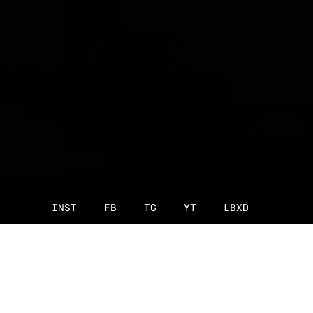
INST
FB
TG
YT
LBXD